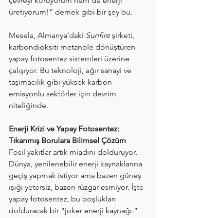
çevreyi koruyorum hem de enerji 
üretiyorum!” demek gibi bir şey bu.
Mesela, Almanya’daki 
Sunfire
 şirketi, 
karbondioksiti metanole dönüştüren 
yapay fotosentez sistemleri üzerine 
çalışıyor. Bu teknoloji, ağır sanayi ve 
taşımacılık gibi yüksek karbon 
emisyonlu sektörler için devrim 
niteliğinde.
Enerji Krizi ve Yapay Fotosentez: 
Tıkanmış Borulara Bilimsel Çözüm
Fosil yakıtlar artık miadını dolduruyor. 
Dünya, yenilenebilir enerji kaynaklarına 
geçiş yapmak istiyor ama bazen güneş 
ışığı yetersiz, bazen rüzgar esmiyor. İşte 
yapay fotosentez, bu boşlukları 
dolduracak bir “joker enerji kaynağı.”