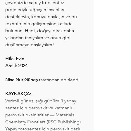
çevrenizde yapay fotosentez 
projeleriyle uğraşan insanları 
destekleyin, konuyu paylaşın ve bu 
teknolojinin gelişmesine katkıda 
bulunun. Hadi, doğayı biraz daha 
yakından tanıyalım ve onun gibi 
düşünmeye başlayalım!
Hilal Evin
Aralık 2024
Nisa Nur Güneş
 tarafından editlendi
KAYNAKÇA:
Verimli güneş ışığı güdümlü yapay 
sentez için perovskit ve katmanlı 
perovskit oksinitritler — Materials 
Chemistry Frontiers (RSC Publishing)
Yapay fotosentez için perovskit bazlı 