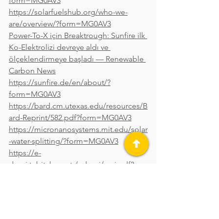
form=MG0AV3
https://solarfuelshub.org/who-we-
are/overview/?form=MG0AV3
Power-To-X için Breaktrough: Sunfire ilk 
Ko-Elektrolizi devreye aldı ve 
ölçeklendirmeye başladı — Renewable 
Carbon News
https://sunfire.de/en/about/?
form=MG0AV3
https://bard.cm.utexas.edu/resources/B
ard-Reprint/582.pdf?form=MG0AV3
https://micronanosystems.mit.edu/solar
-water-splitting/?form=MG0AV3
https://e-
dergi.tubitak.gov.tr/edergi/yazi.pdf?
dergiKodu=4&cilt=48&sayi=569&sayfa=
80&yil=2015&ay=4&yaziid=37535&form
=MG0AV3
https://kurious.ku.edu.tr/haberler/yapay