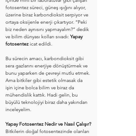
içinde mini bir laboratuvar gibi çalışan 
fotosentez süreci, güneş ışığını alıyor, 
üzerine biraz karbondioksit serpiyor ve 
ortaya oksijenle enerji çıkartıyor. “Peki 
biz neden aynısını yapmayalım?” dedik 
ve bilim dünyası kolları sıvadı: 
Yapay 
fotosentez
 icat edildi.
Bu sürecin amacı, karbondioksit gibi 
sera gazlarını enerjiye dönüştürmek ve 
bunu yaparken de çevreyi mutlu etmek. 
Ama bitkiler gibi estetik olmasak da 
işin içine bolca bilim ve biraz da 
mühendislik kattık. Hadi gelin, bu 
büyülü teknolojiyi biraz daha yakından 
inceleyelim.
Yapay Fotosentez Nedir ve Nasıl Çalışır?
Bitkilerin doğal fotosentezinde olanları 