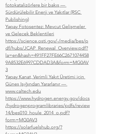
fotokatalizörlere bir bakış — 
Sürdürülebilir Enerji ve Yakıtlar (RSC 
Publishing)
Yapay Fotosentez: Mevcut Gelişmeler 
ve Gelecek Beklentileri
https://science.osti.gov/-/media/bes/p
df/hubs/JCAP_Renewal_Overview.pdf?
la=en&hash=491FF27FE66C2671074458
9A8532E6997CDDAD3A&form=MG0AV
3
Yapay Kanat, Verimli Yakıt Üretimi için 
Güneş Işığından Yararlanır — 
www.caltech.edu
https://www.hydrogen.energy.gov/docs
/hydrogenprogramlibraries/pdfs/review
14/bes010_houle_2014_o.pdf?
form=MG0AV3
https://solarfuelshub.org/?