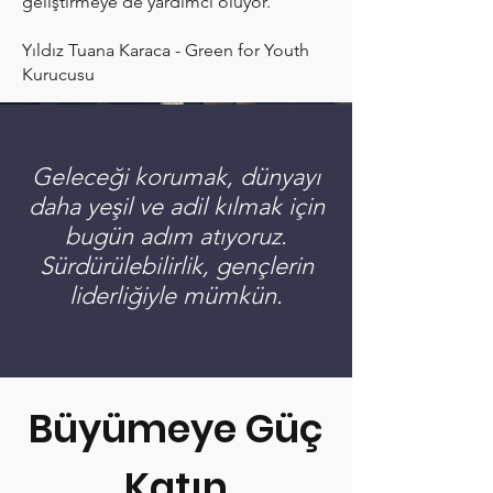
geliştirmeye de yardımcı oluyor.''
Yıldız Tuana Karaca - Green for Youth
Kurucusu
Geleceği korumak, dünyayı
daha yeşil ve adil kılmak için
bugün adım atıyoruz.
Sürdürülebilirlik, gençlerin
liderliğiyle mümkün.
Büyümeye Güç
Katın